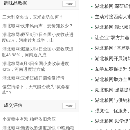
调味品数据
more
湖北粮网:深研细
主动对接西南大市
三大利空夹击，玉米走势如何？
湖北粮网:夜来风雨声，麦价知多少？
湖北粮网:湖北
湖北粮网:截至6月7日全国小麦收获进
让企业“双方共赢
度62%，河南过九成半，山
湖北粮网:"基差
湖北粮网:截至6月4日全国小麦收获进
度48.98%，河南近八成
湖北粮网开展消
湖北粮网:6月3日全国小麦收获进度
互学互鉴促提升 
42%，河南进度过六成
湖北粮网:玉米短线开启修复行情
湖北粮网举办全
偏空情绪下，天气能否成为“救命稻
湖北粮网:强基提
草”？
湖北粮网与供销
成交评估
more
强党性、优服务、
小麦稳中有涨 籼稻依旧承压
湖北粮网:以学
湖北粮网:新麦收割进度加快 中晚籼稻