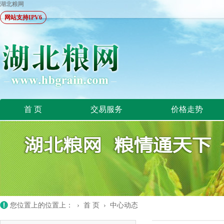
湖北粮网
网站支持IPV6
首 页
交易服务
价格走势
您位置上的位置上： ›
首 页
›
中心动态